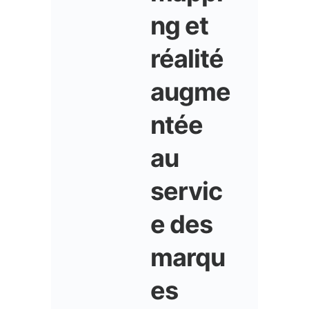
ng et
réalité
augme
ntée
au
servic
e des
marqu
es