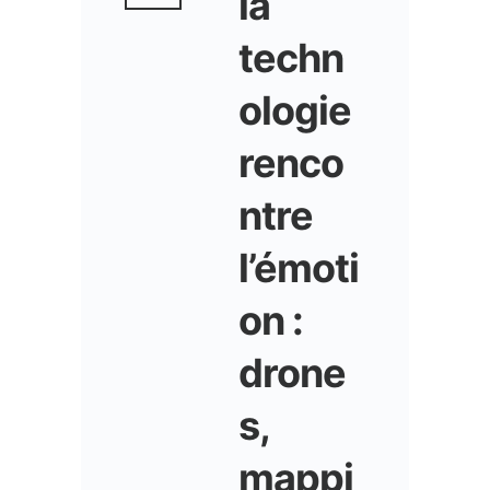
la
techn
ologie
renco
ntre
l’émoti
on :
drone
s,
mappi