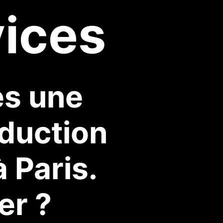
vices
s une
duction
 Paris.
er ?