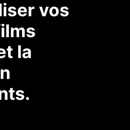
liser vos
films
t la
on
nts.