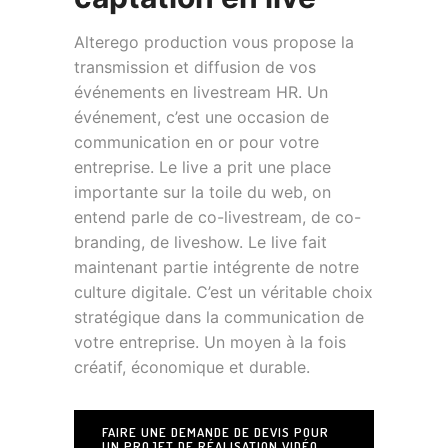
Alterego production vous propose la
transmission et diffusion de vos
événements en livestream HR. Un
événement, c’est une occasion de
communication en or pour votre
entreprise. Le live a prit une place
importante sur la toile du web, on
entend parle de co-livestream, de co-
branding, de liveshow. Le live fait
maintenant partie intégrente de notre
culture digitale. C’est un véritable choix
stratégique dans la communication de
votre entreprise. Un moyen à la fois
créatif, économique et durable.
FAIRE UNE DEMANDE DE DEVIS POUR
UN PROJET DE RÉALISATION VIDÉO