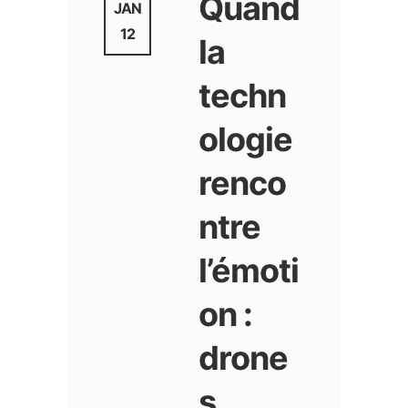
Quand
JAN
12
la
techn
ologie
renco
ntre
l’émoti
on :
drone
s,