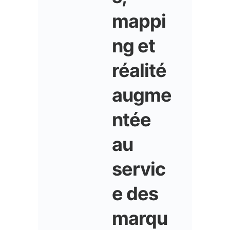
mappi
ng et
réalité
augme
ntée
au
servic
e des
marqu