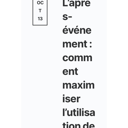
L’aprè
OC
T
s-
13
événe
ment :
comm
ent
maxim
iser
l’utilisa
tion de