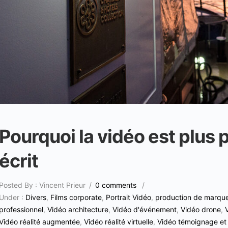
Pourquoi la vidéo est plus 
écrit
Posted By : Vincent Prieur
/
0 comments
/
Under :
Divers
,
Films corporate
,
Portrait Vidéo
,
production de marqu
professionnel
,
Vidéo architecture
,
Vidéo d'événement
,
Vidéo drone
,
Vidéo réalité augmentée
,
Vidéo réalité virtuelle
,
Vidéo témoignage et a