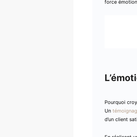
force émotion
L’émoti
Pourquoi croy
Un
témoignag
d’un client sa
En réalisant u