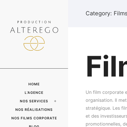
Category: Film
Fi
HOME
Un film corporate 
L’AGENCE
organisation. Il met
NOS SERVICES
stratégique. Les fi
NOS RÉALISATIONS
et des investisseur
NOS FILMS CORPORATE
promotionnelles, de
BLOG