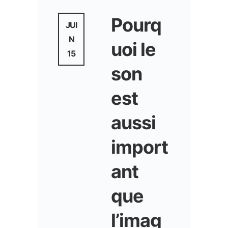
Pourq
JUI
N
uoi le
15
son
est
aussi
import
ant
que
l’imag