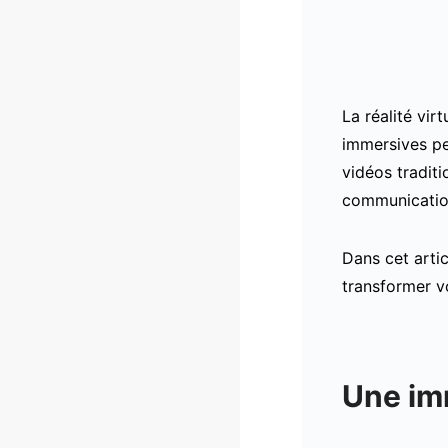
La réalité vir
immersives pe
vidéos traditi
communication
Dans cet arti
transformer v
Une imm