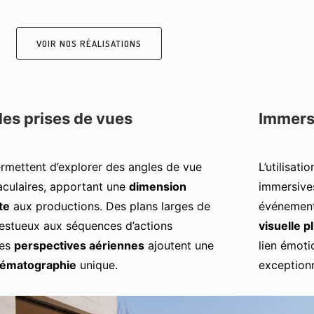
VOIR NOS RÉALISATIONS
des prises de vues
Immers
rmettent d’explorer des angles de vue
L’utilisat
aculaires, apportant une
dimension
immersive
te
aux productions. Des plans larges de
événements
estueux aux séquences d’actions
visuelle 
les
perspectives aériennes
ajoutent une
lien émoti
nématographie
unique.
exceptionn