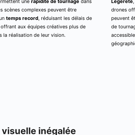
ermettent une
rapidité de tournage
dans
Légèreté
es scènes complexes peuvent être
drones offr
 un
temps record
, réduisant les délais de
peuvent êt
 offrant aux équipes créatives plus de
de tourna
 la réalisation de leur vision.
accessible
géographi
 visuelle inégalée