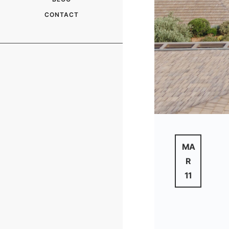
CONTACT
MA
R
11