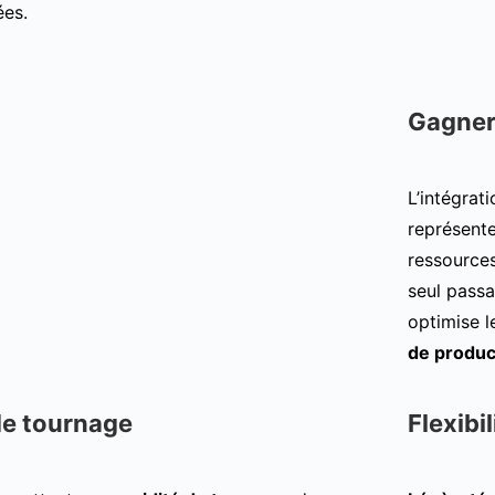
ées.
Gagner
L’intégrat
représente
ressources
seul passa
optimise 
de produc
de tournage
Flexibi