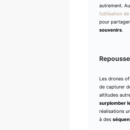
autrement. Au
l’utilisation 
pour partager
souvenirs
.
Repousser
Les drones of
de capturer d
altitudes autr
surplomber le
réalisations u
à des
séquenc