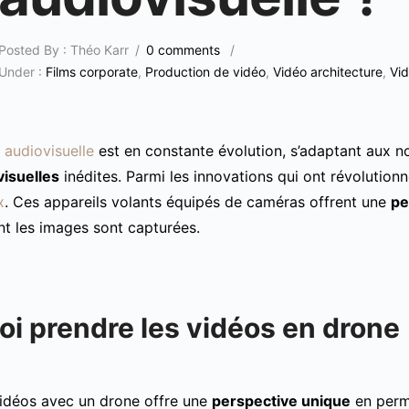
Posted By : Théo Karr
/
0 comments
/
Under :
Films corporate
,
Production de vidéo
,
Vidéo architecture
,
Vi
 audiovisuelle
est en constante évolution, s’adaptant aux no
isuelles
inédites. Parmi les innovations qui ont révolutionn
x
. Ces appareils volants équipés de caméras offrent une
pe
nt les images sont capturées.
i prendre les vidéos en drone
idéos avec un drone offre une
perspective unique
en perme