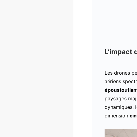
L’impact 
Les drones pe
aériens spect
époustouflan
paysages maj
dynamiques, 
dimension
ci