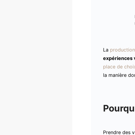
La
production
expériences v
place de choi
la manière do
Pourquo
Prendre des v