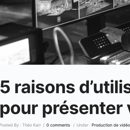
5 raisons d’utili
pour présenter 
Posted By : Théo Karr
/
0 comments
/
Under :
Production de vidéo