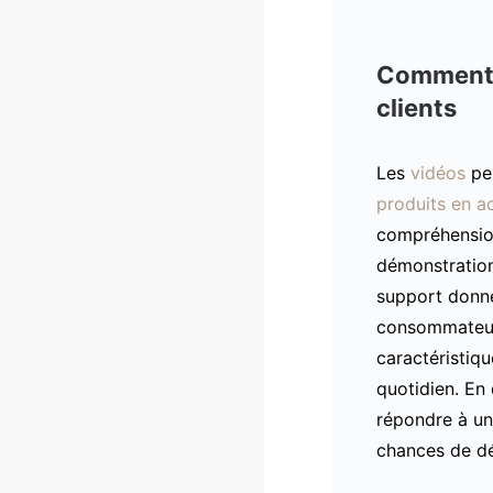
Comment s
clients
Les
vidéos
pe
produits en a
compréhension 
démonstration
support donne
consommateurs
caractéristiqu
quotidien. En
répondre à un
chances de dé