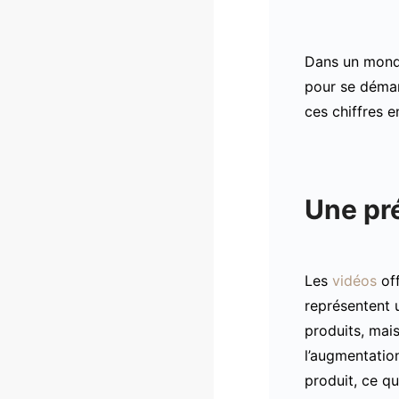
Dans un monde
pour se démarq
ces chiffres e
Une pr
Les
vidéos
off
représentent
produits, mai
l’augmentatio
produit, ce q