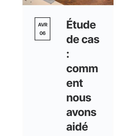
Étude
AVR
06
de cas
:
comm
ent
nous
avons
aidé