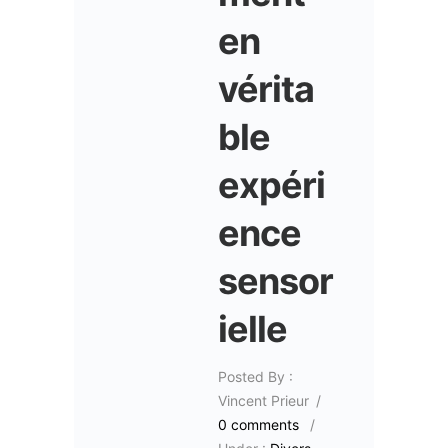
en
vérita
ble
expéri
ence
sensor
ielle
Posted By :
Vincent Prieur
/
0 comments
/