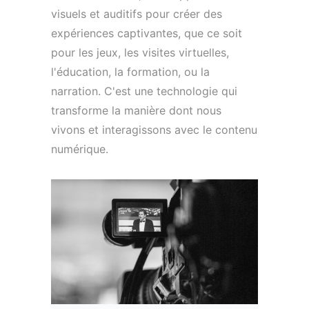
visuels et auditifs pour créer des
expériences captivantes, que ce soit
pour les jeux, les visites virtuelles,
l'éducation, la formation, ou la
narration. C'est une technologie qui
transforme la manière dont nous
vivons et interagissons avec le contenu
numérique.