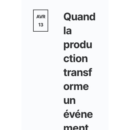
Quand
AVR
13
la
produ
ction
transf
orme
un
événe
ment