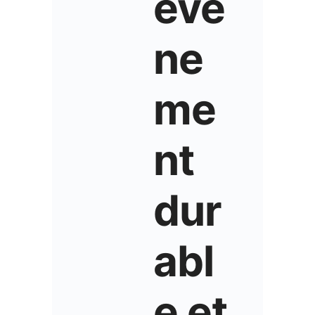
évé
ne
me
nt
dur
abl
e et