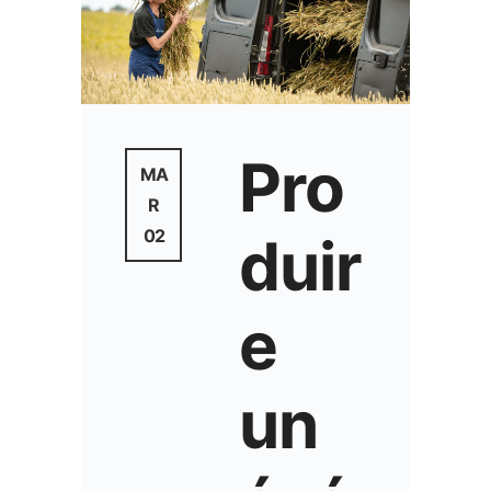
Pro
MA
R
02
duir
e
un