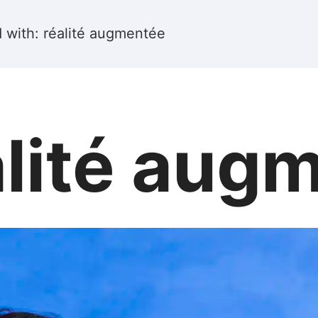
 with: réalité augmentée
alité aug