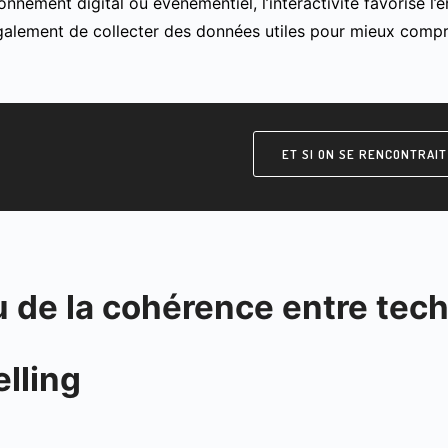
nnement digital ou événementiel, l’interactivité favorise l
galement de collecter des données utiles pour mieux comp
ET SI ON SE RENCONTRAIT
u de la cohérence entre tech
elling