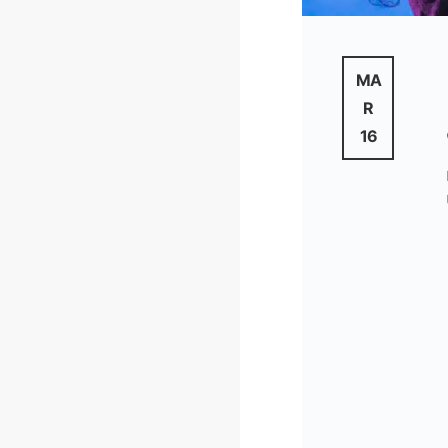
MA
R
16