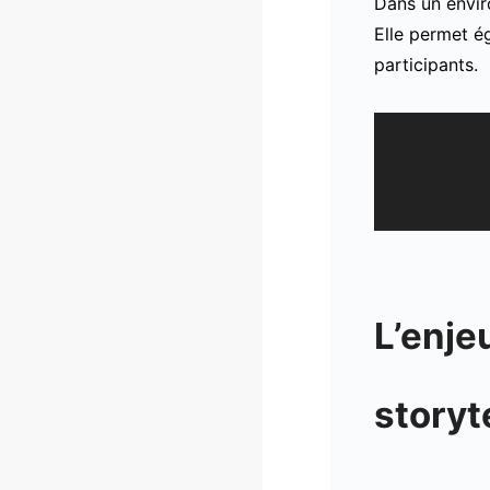
Dans un enviro
Elle permet é
participants.
L’enje
storyt