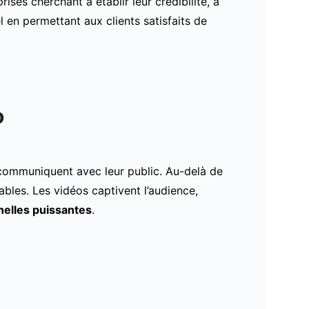
rises cherchant à établir leur crédibilité, à
el en permettant aux clients satisfaits de
o
 communiquent avec leur public. Au-delà de
bles. Les vidéos captivent l’audience,
elles puissantes
.