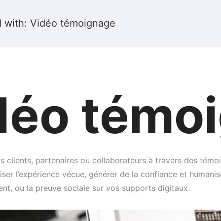
d with: Vidéo témoignage
déo témo
 clients, partenaires ou collaborateurs à travers des témo
iser l’expérience vécue, générer de la confiance et humani
ent, ou la preuve sociale sur vos supports digitaux.