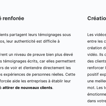
é renforée
Créati
lients partagent leurs témoignages sous
Les vidéo
s, leur authenticité est difficile à
entre les c
création 
frent un niveau de preuve bien plus élevé
vidéo. Ils
s témoignages écrits, car elles permettent
des client
rs de voir et d’entendre directement les
renforcer 
es expériences de personnes réelles. Cette
positif ex
nforcée aide les entreprises à établir leur
une meill
 à
attirer de nouveaux clients
.
mot. Les t
émotionnel
dans votr