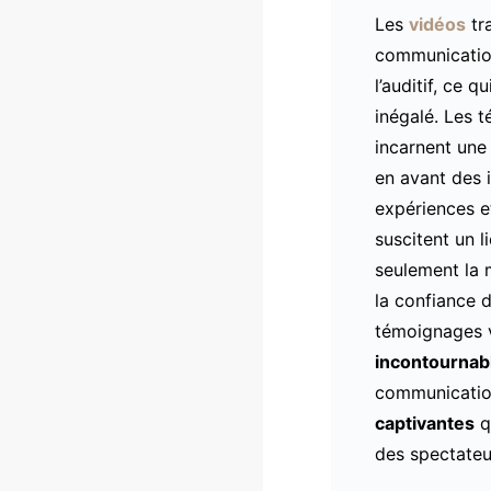
Les
vidéos
tra
communication 
l’auditif, ce 
inégalé. Les t
incarnent un
en avant des i
expériences e
suscitent un l
seulement la 
la confiance d
témoignages 
incontournab
communicatio
captivantes
q
des spectateu