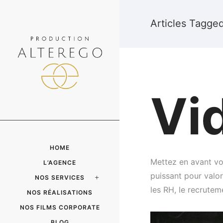
Articles Tagge
Vi
HOME
Mettez en avant vos
L’AGENCE
puissant pour valor
NOS SERVICES
les RH, le recrutem
NOS RÉALISATIONS
NOS FILMS CORPORATE
BLOG