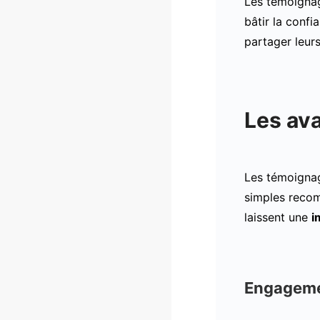
Les témoigna
bâtir la confi
partager leurs
Les av
Les témoignag
simples recom
laissent une
i
Engageme