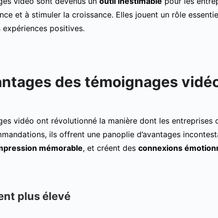
ges vidéo sont devenus un
outil inestimable
pour les entrep
ance et à stimuler la croissance. Elles jouent un rôle essenti
 expériences positives.
antages des témoignages vidé
es vidéo ont révolutionné la manière dont les entreprises
mandations, ils offrent une panoplie d’avantages incontesta
mpression mémorable
, et créent des
connexions émotionn
nt plus élevé