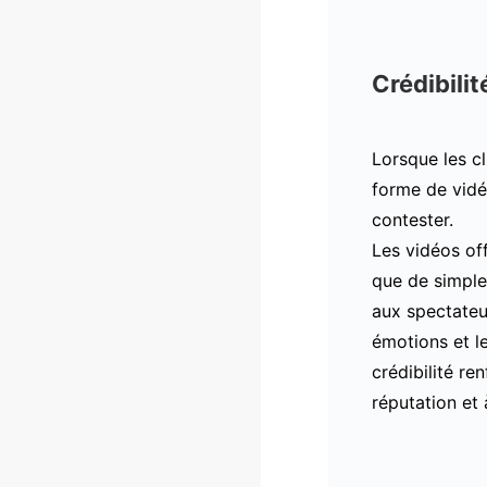
Crédibilit
Lorsque les c
forme de vidéo
contester.
Les vidéos of
que de simple
aux spectateu
émotions et l
crédibilité re
réputation et