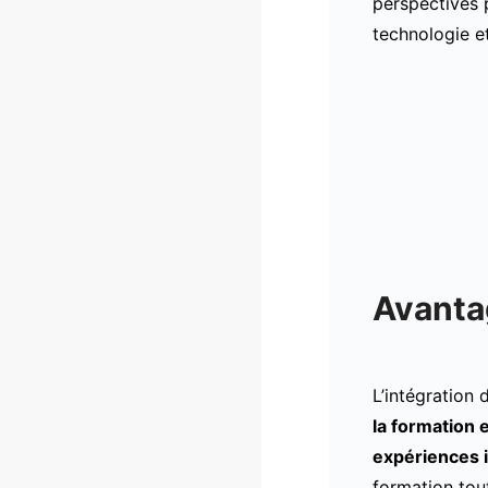
perspectives 
technologie et
Avantag
L’intégration
la formation 
expériences i
formation tout