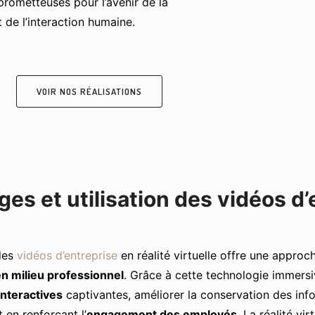
prometteuses pour l’avenir de la
 de l’interaction humaine.
VOIR NOS RÉALISATIONS
es et utilisation des vidéos d
 des
vidéos d’entreprise
en réalité virtuelle offre une approc
en milieu professionnel
. Grâce à cette technologie immersiv
nteractives
captivantes, améliorer la conservation des infor
 en renforçant l’
engagement des employés
. La réalité vi