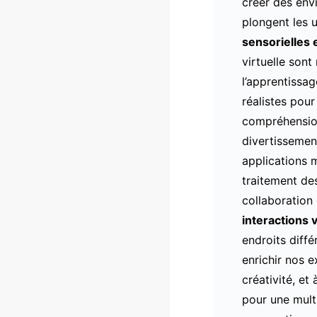
créer des env
plongent les 
sensorielles 
virtuelle sont
l’apprentissag
réalistes pou
compréhensio
divertissemen
applications m
traitement de
collaboration
interactions v
endroits diffé
enrichir nos e
créativité, et
pour une mult