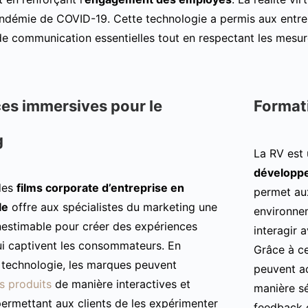
ndémie de COVID-19. Cette technologie a permis aux entrep
de communication essentielles tout en respectant les mesure
es immersives pour le
Formati
g
La RV est 
développe
 des
films corporate d’entreprise en
permet au
le
offre aux spécialistes du marketing une
environnem
nestimable pour créer des expériences
interagir 
i captivent les consommateurs. En
Grâce à c
e technologie, les marques peuvent
peuvent a
s produits
de manière interactives et
manière sé
ermettant aux clients de les expérimenter
feedback e