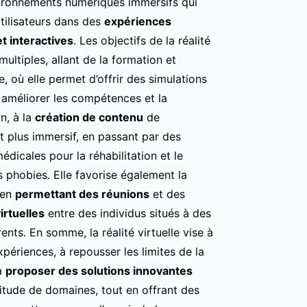
ironnements numériques immersifs qui
utilisateurs dans des
expériences
et interactives
. Les objectifs de la réalité
 multiples, allant de la formation et
e, où elle permet d’offrir des simulations
r améliorer les compétences et la
n, à la
création de contenu
de
t plus immersif, en passant par des
édicales pour la réhabilitation et le
s phobies. Elle favorise également la
 en
permettant des réunions
et des
irtuelles
entre des individus situés à des
rents. En somme, la réalité virtuelle vise à
xpériences, à repousser les limites de la
 à
proposer des solutions innovantes
itude de domaines, tout en offrant des