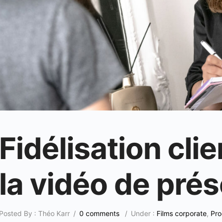
Fidélisation cli
la vidéo de pré
Posted By : Théo Karr
/
0 comments
/
Under :
Films corporate
,
Pro