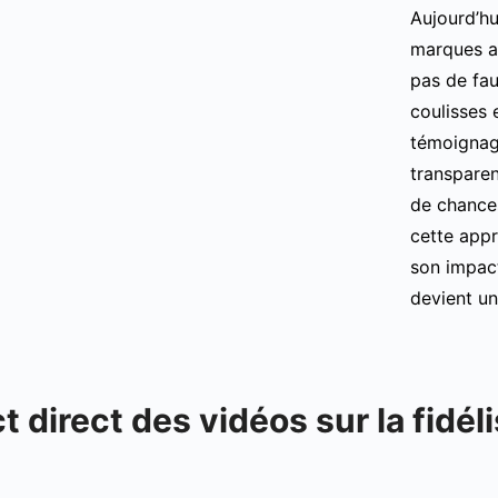
Aujourd’h
marques au
pas de fa
coulisses 
témoignag
transparen
de chances
cette appr
son impact
devient un 
t direct des vidéos sur la fidél