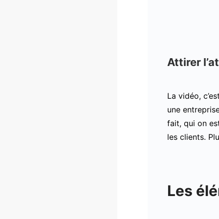
Attirer l’
La vidéo, c’e
une entrepris
fait, qui on e
les clients. P
Les élé