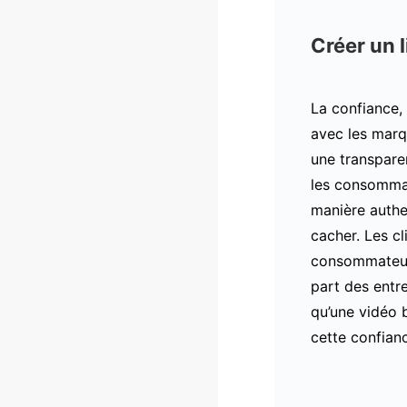
Créer un 
La confiance, 
avec les mar
une transpare
les consommat
manière authen
cacher. Les c
consommateurs
part des entre
qu’une vidéo b
cette confianc