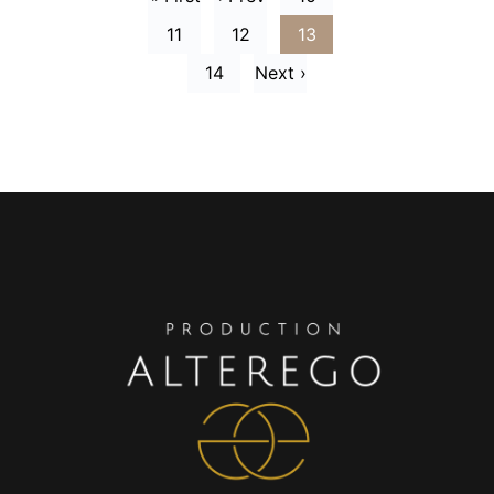
11
12
13
14
Next ›