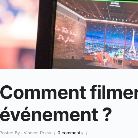
Comment filmer
événement ?
Posted By : Vincent Prieur
/
0 comments
/