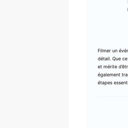
Filmer un évé
détail. Que c
et mérite d’êt
également tra
étapes essent