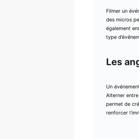
Filmer un évé
des micros pe
également enr
type d’événeme
Les an
Un événement s
Alterner entr
permet de cré
renforcer l’i