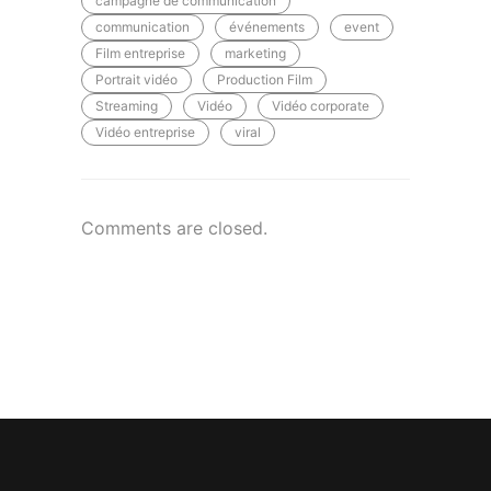
campagne de communication
communication
événements
event
Film entreprise
marketing
Portrait vidéo
Production Film
Streaming
Vidéo
Vidéo corporate
Vidéo entreprise
viral
Comments are closed.