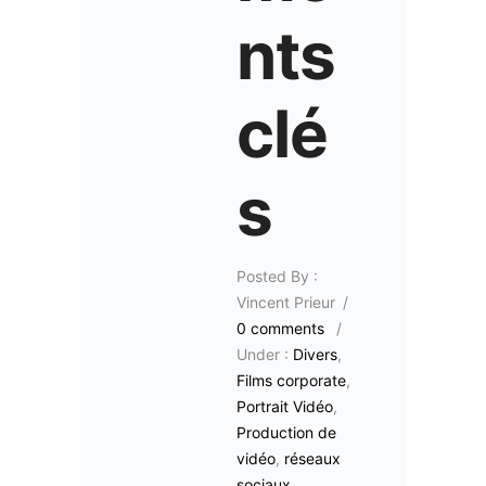
nts
clé
s
Posted By :
Vincent Prieur
/
0 comments
/
Under :
Divers
,
Films corporate
,
Portrait Vidéo
,
Production de
vidéo
,
réseaux
sociaux
,