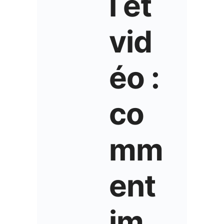
l et
vid
éo :
co
mm
ent
im