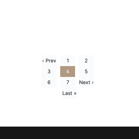
‹ Prev
1
2
3
4
5
6
7
Next ›
Last »